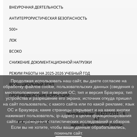
ВНЕУРОЧНАЯ ДЕЯТЕЛЬНОСТЬ
АНТИТЕРРОРИСТИЧЕСКАЯ БЕЗОПАСНОСТЬ
500+
ЛОК
ВСОКО
СНИЖЕНИЕ ДОКУМЕНТАЦИОННОЙ НАГРУЗКИ
РЕЖИМ РАБОТЫ НА 2025-2026 УЧЕБНЫЙ ГОД
Продолжая использовать наш сайт, вы даете согласие на
ВСОШ ШКОЛЬНЫЙ ЭТАП
обработку файлов cookie, пользовательских данных (сведения о
местоположении; тип и версия ОС; тип и версия Браузера; тип
ПРОТИВОДЕЙСТВИЕ КОРРУПЦИИ
устройства и разрешение его экрана; источник откуда пришел
на сайт пользователь; с какого сайта или по какой рекламе; язык
ОС и Браузера; какие страницы открывает и на какие кнопки
телефон/факс 8(42372)31 - 6 -
нажимает пользователь; ip-адрес) в целях функционирования
47
сайта и проведения статистических исследований и обзоров.
МКОУ СОШ № 4
адрес электронной почты:
Если вы не хотите, чтобы ваши данные обрабатывались,
school_4_63_63@mail.ru
покиньте сайт.