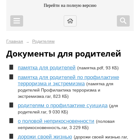
Перейти на полную версию
Главная
Родителям
→
Документы для родителей
памятка для родителей
(памятка.pdf, 93 КБ)
памятка для родителей по профилактике
терроризма и экстремизма
(памятка для
родителей Профилактика терроризма и
экстремизма.rar, 823 КБ)
родителям о профилактике суицида
(для
родителей.rar, 9 030 КБ)
о половой неприкосновенности
(половая
неприкосновенность.rar, 3 229 КБ)
дорожи своей жизнью
(дорожи своей жизнью.rar,