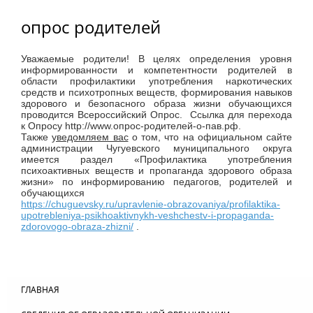
опрос родителей
Уважаемые родители! В целях определения уровня
информированности и компетентности родителей в
области профилактики употребления наркотических
средств и психотропных веществ, формирования навыков
здорового и безопасного образа жизни обучающихся
проводится Всероссийский Опрос. Ссылка для перехода
к Опросу http://www.опрос-родителей-о-пав.рф.
Также
уведомляем вас
о том, что на официальном сайте
администрации Чугуевского муниципального округа
имеется раздел «Профилактика употребления
психоактивных веществ и пропаганда здорового образа
жизни» по информированию педагогов, родителей и
обучающихся
https://chuguevsky.ru/upravlenie-obrazovaniya/profilaktika-
upotrebleniya-psikhoaktivnykh-veshchestv-i-propaganda-
zdorovogo-obraza-zhizni/
.
ГЛАВНАЯ