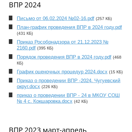
ВПР 2024
Письмо от 06.02.2024 №02-16.pdf
(257 КБ)
План-график проведения ВПР в 2024 году.pdf
(431 КБ)
Приказ Рособрнадзора от 21.12.2023 №
2160.pdf
(395 КБ)
Порядок проведения ВПР в 2024 году.pdf
(468
КБ)
График оценочных процедур 2024.docx
(15 КБ)
Приказ о проведении ВПР -2024. Чугуевский
округ.docx
(226 КБ)
приказ о проведении ВПР - 24 в МКОУ СОШ
№ 4 с. Кокшаровка.docx
(42 КБ)
ВПР 2023 март-апрель