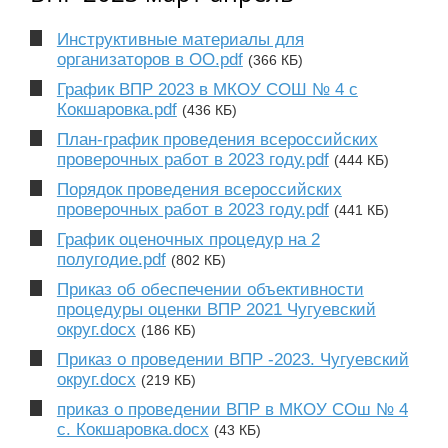
Инструктивные материалы для
организаторов в ОО.pdf
(366 КБ)
График ВПР 2023 в МКОУ СОШ № 4 с
Кокшаровка.pdf
(436 КБ)
План-график проведения всероссийских
проверочных работ в 2023 году.pdf
(444 КБ)
Порядок проведения всероссийских
проверочных работ в 2023 году.pdf
(441 КБ)
График оценочных процедур на 2
полугодие.pdf
(802 КБ)
Приказ об обеспечении объективности
процедуры оценки ВПР 2021 Чугуевский
округ.docx
(186 КБ)
Приказ о проведении ВПР -2023. Чугуевский
округ.docx
(219 КБ)
приказ о проведении ВПР в МКОУ СОш № 4
с. Кокшаровка.docx
(43 КБ)