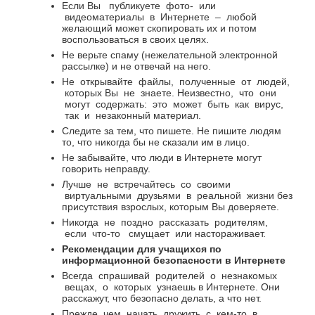
Если Вы
публикуете
фото-
или
видеоматериалы
в
Интернете
–
любой
желающий может скопировать их и потом
воспользоваться в своих целях.
Не верьте спаму (нежелательной электронной
рассылке) и не отвечай на него.
Не
открывайте
файлы,
полученные
от
людей,
которых Вы
не
знаете. Неизвестно,
что
они
могут
содержать:
это
может
быть
как
вирус,
так
и
незаконный материал.
Следите за тем, что пишете. Не пишите людям
то, что никогда бы не сказали им в лицо.
Не забывайте, что люди в Интернете могут
говорить неправду.
Лучше
не
встречайтесь
со
своими
виртуальными
друзьями
в
реальной
жизни без
присутствия взрослых, которым Вы доверяете.
Никогда
не
поздно
рассказать
родителям,
если
что-то
смущает
или настораживает.
Рекомендации для учащихся по
информационной безопасности в Интернете
Всегда
спрашивай
родителей
о
незнакомых
вещах,
о
которых
узнаешь в Интернете.
Они
расскажут, что безопасно делать, а что нет.
Прежде
чем
начать
дружить
с
кем-то
в