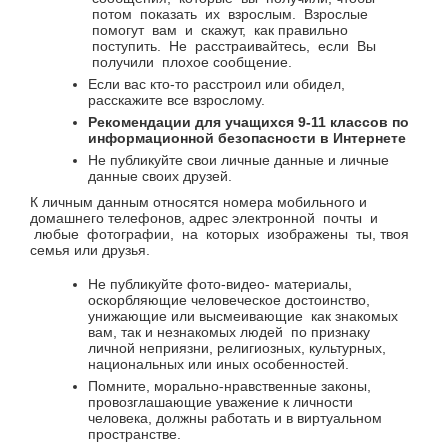
потом
показать
их
взрослым.
Взрослые
помогут
вам
и
скажут,
как правильно
поступить.
Не
расстраивайтесь,
если
Вы
получили
плохое сообщение.
Если вас кто-то расстроил или обидел,
расскажите все взрослому.
Рекомендации для учащихся 9-11 классов по
информационной безопасности в Интернете
Не публикуйте свои личные данные и личные
данные своих друзей.
К личным данным относятся номера мобильного и
домашнего телефонов, адрес электронной
почты
и
любые
фотографии,
на
которых
изображены
ты, твоя
семья или друзья.
Не публикуйте фото-видео- материалы,
оскорбляющие человеческое достоинство,
унижающие или высмеивающие
как знакомых
вам, так и незнакомых людей
по признаку
личной неприязни, религиозных, культурных,
национальных или иных особенностей.
Помните, морально-нравственные законы,
провозглашающие уважение к личности
человека, должны работать и в виртуальном
пространстве.