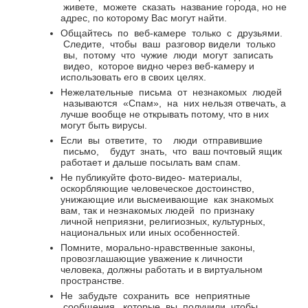
живете,
можете
сказать
название города, но не
адрес, по которому Вас могут найти.
Общайтесь
по
веб-камере
только
с
друзьями.
Следите,
чтобы
ваш
разговор видели
только
вы,
потому
что
чужие
люди
могут
записать
видео,
которое видно через веб-камеру и
использовать его в своих целях.
Нежелательные
письма
от
незнакомых
людей
называются
«Спам»,
на
них нельзя отвечать, а
лучше вообще не открывать потому, что в них
могут быть вирусы.
Если
вы
ответите,
то
люди
отправившие
письмо,
будут
знать,
что
ваш почтовый ящик
работает и дальше посылать вам спам.
Не публикуйте фото-видео- материалы,
оскорбляющие человеческое достоинство,
унижающие или высмеивающие
как знакомых
вам, так и незнакомых людей
по признаку
личной неприязни, религиозных, культурных,
национальных или иных особенностей.
Помните, морально-нравственные законы,
провозглашающие уважение к личности
человека, должны работать и в виртуальном
пространстве.
Не
забудьте
сохранить
все
неприятные
сообщения,
которые
вы
получили, чтобы