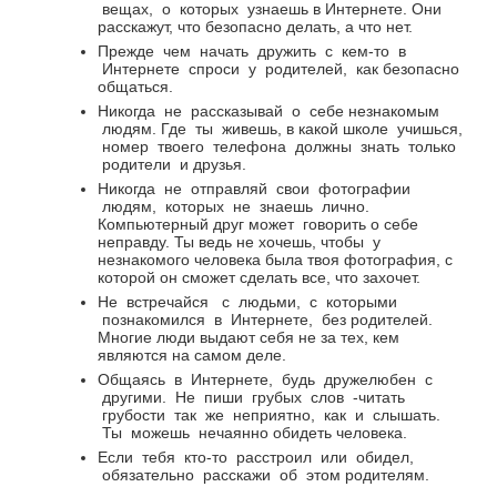
вещах,
о
которых
узнаешь в Интернете.
Они
расскажут, что безопасно делать, а что нет.
Прежде
чем
начать
дружить
с
кем-то
в
Интернете
спроси
у
родителей,
как безопасно
общаться.
Никогда
не
рассказывай
о
себе незнакомым
людям. Где
ты
живешь, в какой школе
учишься,
номер
твоего
телефона
должны
знать
только
родители
и друзья.
Никогда
не
отправляй
свои
фотографии
людям,
которых
не
знаешь
лично.
Компьютерный друг может
говорить о себе
неправду. Ты ведь не хочешь, чтобы
у
незнакомого человека была твоя фотография, с
которой он сможет сделать все, что захочет.
Не
встречайся
с
людьми,
с
которыми
познакомился
в
Интернете,
без родителей.
Многие люди выдают себя не за тех, кем
являются на самом деле.
Общаясь
в
Интернете,
будь
дружелюбен
с
другими.
Не
пиши
грубых
слов
-читать
грубости
так
же
неприятно,
как
и
слышать.
Ты можешь нечаянно обидеть человека.
Если
тебя
кто-то
расстроил
или
обидел,
обязательно
расскажи
об
этом родителям.