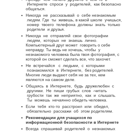
Интернете
спроси
у
родителей,
как безопасно
общаться.
Никогда
не
рассказывай
о
себе незнакомым
людям. Где
ты
живешь, в какой школе
учишься,
номер
твоего
телефона
должны
знать
только
родители
и друзья.
Никогда
не
отправляй
свои
фотографии
людям,
которых
не
знаешь
лично.
Компьютерный друг может
говорить о себе
неправду. Ты ведь не хочешь, чтобы
у
незнакомого человека была твоя фотография, с
которой он сможет сделать все, что захочет.
Не
встречайся
с
людьми,
с
которыми
познакомился
в
Интернете,
без родителей.
Многие люди выдают себя не за тех, кем
являются на самом деле.
Общаясь
в
Интернете,
будь
дружелюбен
с
другими.
Не
пиши
грубых
слов
-читать
грубости
так
же
неприятно,
как
и
слышать.
Ты можешь нечаянно обидеть человека.
Если
тебя
кто-то
расстроил
или
обидел,
обязательно
расскажи
об
этом родителям.
Рекомендации для учащихся по
информационной безопасности в Интернете
Всегда
спрашивай
родителей
о
незнакомых