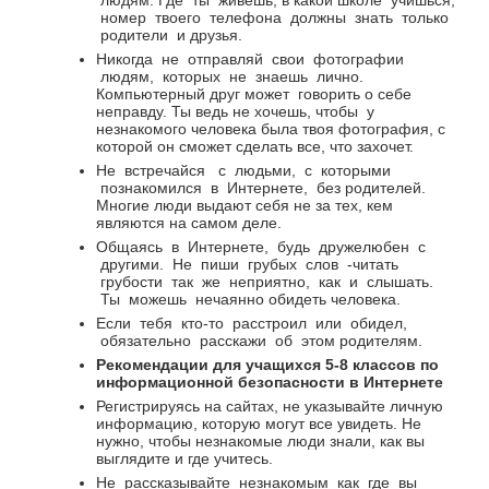
людям. Где
ты
живешь, в какой школе
учишься,
номер
твоего
телефона
должны
знать
только
родители
и друзья.
Никогда
не
отправляй
свои
фотографии
людям,
которых
не
знаешь
лично.
Компьютерный друг может
говорить о себе
неправду. Ты ведь не хочешь, чтобы
у
незнакомого человека была твоя фотография, с
которой он сможет сделать все, что захочет.
Не
встречайся
с
людьми,
с
которыми
познакомился
в
Интернете,
без родителей.
Многие люди выдают себя не за тех, кем
являются на самом деле.
Общаясь
в
Интернете,
будь
дружелюбен
с
другими.
Не
пиши
грубых
слов
-читать
грубости
так
же
неприятно,
как
и
слышать.
Ты можешь нечаянно обидеть человека.
Если
тебя
кто-то
расстроил
или
обидел,
обязательно
расскажи
об
этом родителям.
Рекомендации для учащихся 5-8 классов по
информационной безопасности в Интернете
Регистрируясь на сайтах, не указывайте личную
информацию, которую могут все увидеть. Не
нужно, чтобы незнакомые люди знали, как вы
выглядите и где учитесь.
Не
рассказывайте
незнакомым
как
где
вы