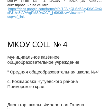
МКОУ СОШ № 4 можно с помощью онлайн-
анкетирования по ссылке:
https://docs.google.com/forms/d/e/1FAIpQLSeB2ayi0NCOfxXiZ-
cPJ1hs3fAPrVgPMSDaCGT_j-rl0K6Uvw/viewform?
usp=sf_link
МКОУ СОШ № 4
Муниципальное казённое
общеобразовательное учреждение
" Средняя общеобразовательная школа №4"
с. Кокшаровка Чугуевского района
Приморского края.
Директор школы: Филаретова Галина