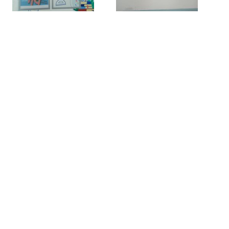
о
го
,