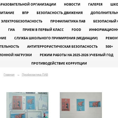
ОБРАЗОВАТЕЛЬНОЙ ОРГАНИЗАЦИИ
НОВОСТИ
ГАЛЕРЕЯ
ШКО
ПИТАНИЕ
ВПР
БЕЗОПАСНОСТЬ ДВИЖЕНИЯ
ДОПОЛНИТЕЛЬН
ЭЛЕКТРОБЕЗОПАСНОСТЬ
ПРОФИЛАКТИКА ПАВ
БЕЗОПАСНЫЙ 
Е
ГИА
ПРИЕМ В ПЕРВЫЙ КЛАСС
FOOD
ИНФОРМАЦИОНН
НИЕ
СЛУЖБА ШКОЛЬНОГО ПРИМИРЕНИЯ (МЕДИАЦИИ)
РЕМОН
ЯТЕЛЬНОСТЬ
АНТИТЕРРОРИСТИЧЕСКАЯ БЕЗОПАСНОСТЬ
500+
ИОННОЙ НАГРУЗКИ
РЕЖИМ РАБОТЫ НА 2025-2026 УЧЕБНЫЙ ГОД
ПРОТИВОДЕЙСТВИЕ КОРРУПЦИИ
Главная
→
Профилактика ПАВ