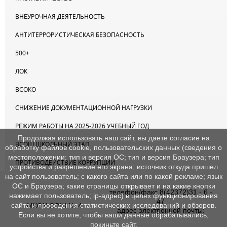
ВНЕУРОЧНАЯ ДЕЯТЕЛЬНОСТЬ
АНТИТЕРРОРИСТИЧЕСКАЯ БЕЗОПАСНОСТЬ
500+
ЛОК
ВСОКО
СНИЖЕНИЕ ДОКУМЕНТАЦИОННОЙ НАГРУЗКИ
РЕЖИМ РАБОТЫ НА 2025-2026 УЧЕБНЫЙ ГОД
Продолжая использовать наш сайт, вы даете согласие на
ВСОШ ШКОЛЬНЫЙ ЭТАП
обработку файлов cookie, пользовательских данных (сведения о
местоположении; тип и версия ОС; тип и версия Браузера; тип
ПРОТИВОДЕЙСТВИЕ КОРРУПЦИИ
устройства и разрешение его экрана; источник откуда пришел
на сайт пользователь; с какого сайта или по какой рекламе; язык
ОС и Браузера; какие страницы открывает и на какие кнопки
телефон/факс 8(42372)31 - 6 -
нажимает пользователь; ip-адрес) в целях функционирования
47
сайта и проведения статистических исследований и обзоров.
МКОУ СОШ № 4
адрес электронной почты:
Если вы не хотите, чтобы ваши данные обрабатывались,
school_4_63_63@mail.ru
покиньте сайт.