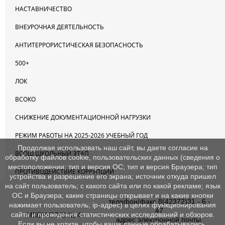
НАСТАВНИЧЕСТВО
ВНЕУРОЧНАЯ ДЕЯТЕЛЬНОСТЬ
АНТИТЕРРОРИСТИЧЕСКАЯ БЕЗОПАСНОСТЬ
500+
ЛОК
ВСОКО
СНИЖЕНИЕ ДОКУМЕНТАЦИОННОЙ НАГРУЗКИ
РЕЖИМ РАБОТЫ НА 2025-2026 УЧЕБНЫЙ ГОД
Продолжая использовать наш сайт, вы даете согласие на
ВСОШ ШКОЛЬНЫЙ ЭТАП
обработку файлов cookie, пользовательских данных (сведения о
местоположении; тип и версия ОС; тип и версия Браузера; тип
ПРОТИВОДЕЙСТВИЕ КОРРУПЦИИ
устройства и разрешение его экрана; источник откуда пришел
на сайт пользователь; с какого сайта или по какой рекламе; язык
ОС и Браузера; какие страницы открывает и на какие кнопки
телефон/факс 8(42372)31 - 6 -
нажимает пользователь; ip-адрес) в целях функционирования
47
сайта и проведения статистических исследований и обзоров.
МКОУ СОШ № 4
адрес электронной почты:
Если вы не хотите, чтобы ваши данные обрабатывались,